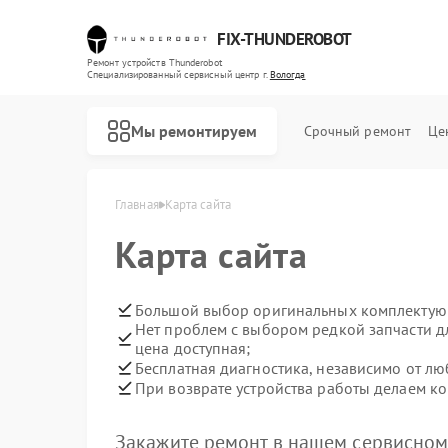
FIX-THUNDEROBOT
Ремонт устройств Thunderobot
Специализированный cервисный центр г.
Вологда
Мы ремонтируем
Срочный ремонт
Це
Главная
Карта сайта
Карта сайта
Ремонт ноутбуков Thunderobot
Ремонт компьютеров Thunderobot
Ремонт мониторов Thunderobot
Большой выбор оригинальных комплектую
Нет проблем с выбором редкой запчасти дл
цена доступная;
Бесплатная диагностика, независимо от лю
При возврате устройства работы делаем ко
Закажите ремонт в нашем сервисном 