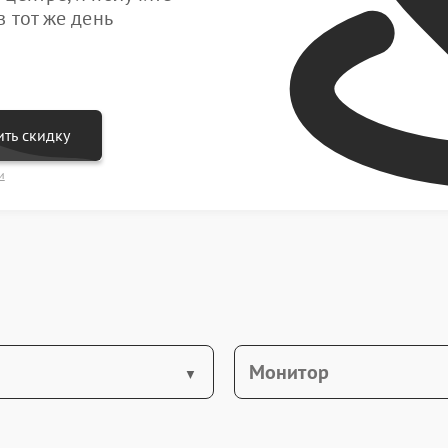
 тот же день
ть скидку
и
Монитор